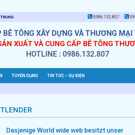
0986.132.807
09
T TRUNG
P BÊ TÔNG XÂY DỰNG VÀ THƯƠNG MẠI 
SẢN XUẤT VÀ CUNG CẤP BÊ TÔNG THƯ
HOTLINE : 0986.132.807
N
TUYỂN DỤNG
TIN TỨC – SỰ KIỆN
UTLENDER
Dasjenige World wide web besitzt unser