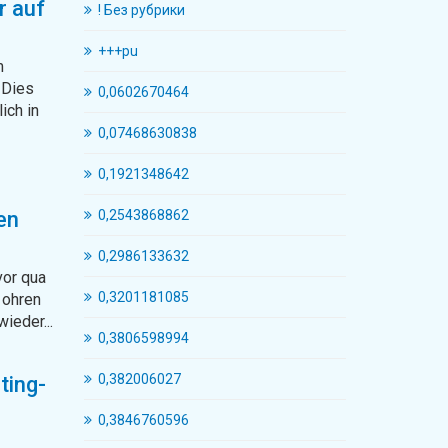
r auf
! Без рубрики
+++pu
m
 Dies
0,0602670464
ich in
0,07468630838
0,1921348642
en
0,2543868862
0,2986133632
vor qua
0,3201181085
 ohren
ieder...
0,3806598994
0,382006027
ting-
0,3846760596