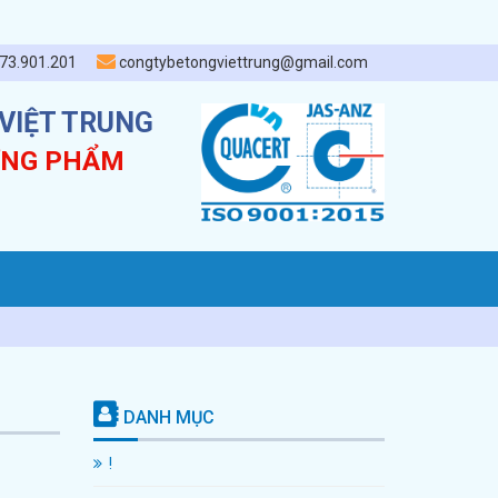
73.901.201
congtybetongviettrung@gmail.com
VIỆT TRUNG
ƠNG PHẨM
DANH MỤC
!