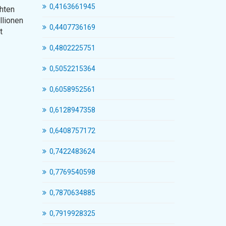
0,4163661945
chten
llionen
0,4407736169
t
0,4802225751
0,5052215364
0,6058952561
0,6128947358
0,6408757172
0,7422483624
0,7769540598
0,7870634885
0,7919928325