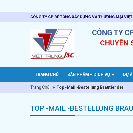
CÔNG TY CP BÊ TÔNG XÂY DỰNG VÀ THƯƠNG MẠI VIỆ
CÔNG TY C
CHUYÊN 
TRANG CHỦ
SẢN PHẨM – DỊCH VỤ
DỰ Á
Trang Chủ
Top -Mail -Bestellung Brautlender
TOP -MAIL -BESTELLUNG BRA