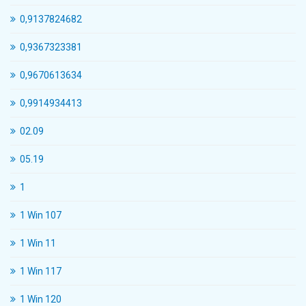
0,9137824682
0,9367323381
0,9670613634
0,9914934413
02.09
05.19
1
1 Win 107
1 Win 11
1 Win 117
1 Win 120