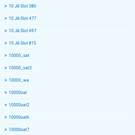
10 Jili Slot 380
10 Jili Slot 477
10 Jili Slot 497
10 Jili Slot 815
10000_sat
10000_sat3
10000_wa
10000sat
10000sat2
10000sat6
10000sat7