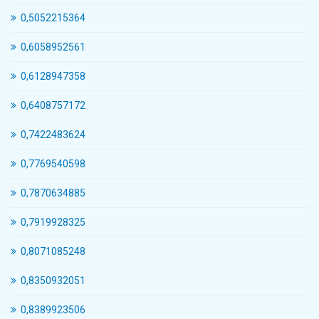
0,5052215364
0,6058952561
0,6128947358
0,6408757172
0,7422483624
0,7769540598
0,7870634885
0,7919928325
0,8071085248
0,8350932051
0,8389923506