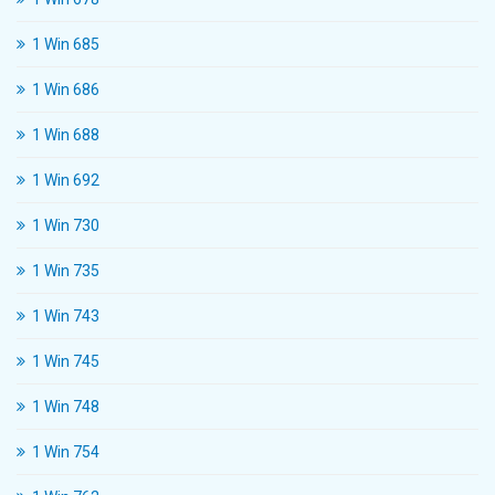
1 Win 685
1 Win 686
1 Win 688
1 Win 692
1 Win 730
1 Win 735
1 Win 743
1 Win 745
1 Win 748
1 Win 754