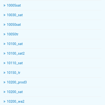
10005sat
10030_sat
10050sat
10050tr
10100_sat
10100_sat2
10110_sat
10150_tr
10200_prod3
10200_sat
10200_wa2