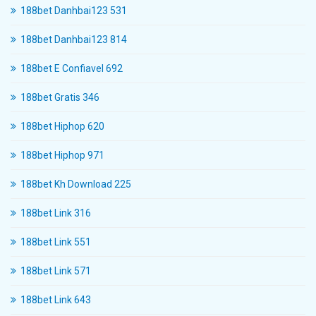
188bet Danhbai123 531
188bet Danhbai123 814
188bet E Confiavel 692
188bet Gratis 346
188bet Hiphop 620
188bet Hiphop 971
188bet Kh Download 225
188bet Link 316
188bet Link 551
188bet Link 571
188bet Link 643