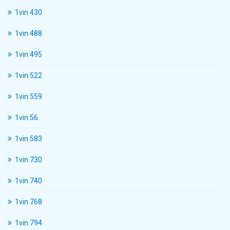
1vin 430
1vin 488
1vin 495
1vin 522
1vin 559
1vin 56
1vin 583
1vin 730
1vin 740
1vin 768
1vin 794