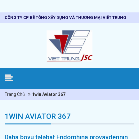
CÔNG TY CP BÊ TÔNG XÂY DỰNG VÀ THƯƠNG MẠI VIỆT TRUNG
Trang Chủ
1win Aviator 367
1WIN AVIATOR 367
Daha böyü tələbat Endorphina provayderinin