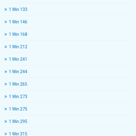
1 Win 133
1 Win 146
1 Win 168
1 Win 212
1 Win 241
1 Win 244
1 Win 265
1 Win 273
1 Win 275
1 Win 295
1 Win 315