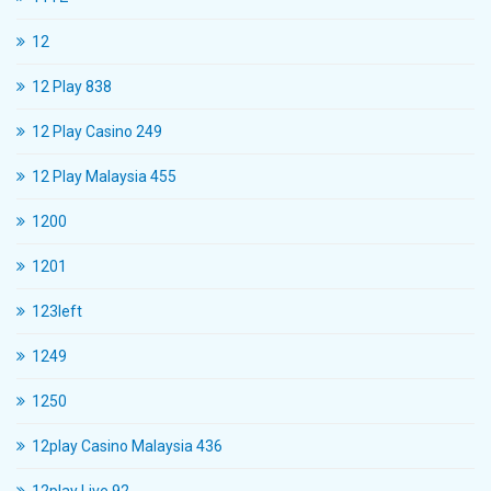
12
12 Play 838
12 Play Casino 249
12 Play Malaysia 455
1200
1201
123left
1249
1250
12play Casino Malaysia 436