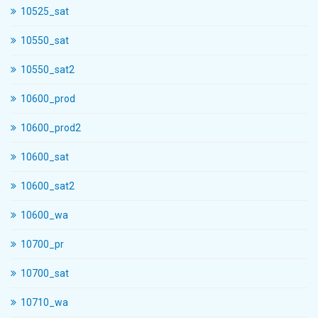
10525_sat
10550_sat
10550_sat2
10600_prod
10600_prod2
10600_sat
10600_sat2
10600_wa
10700_pr
10700_sat
10710_wa