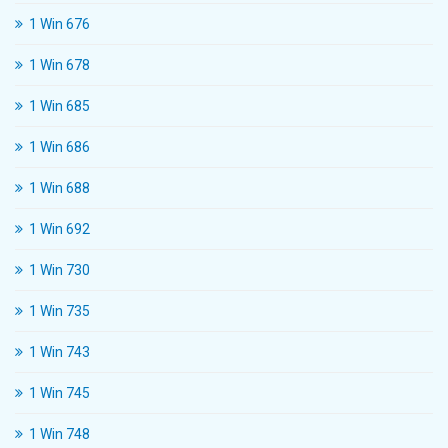
1 Win 676
1 Win 678
1 Win 685
1 Win 686
1 Win 688
1 Win 692
1 Win 730
1 Win 735
1 Win 743
1 Win 745
1 Win 748