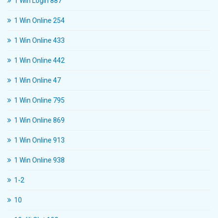
1 Win Login 887
1 Win Online 254
1 Win Online 433
1 Win Online 442
1 Win Online 47
1 Win Online 795
1 Win Online 869
1 Win Online 913
1 Win Online 938
1-2
10