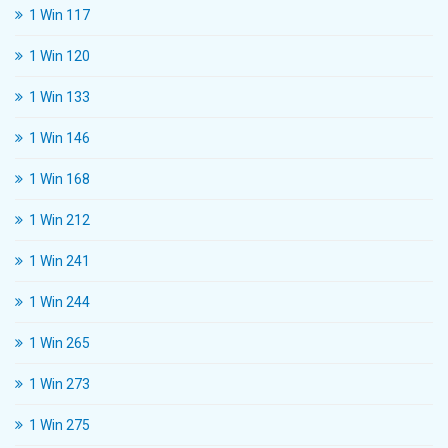
1 Win 117
1 Win 120
1 Win 133
1 Win 146
1 Win 168
1 Win 212
1 Win 241
1 Win 244
1 Win 265
1 Win 273
1 Win 275