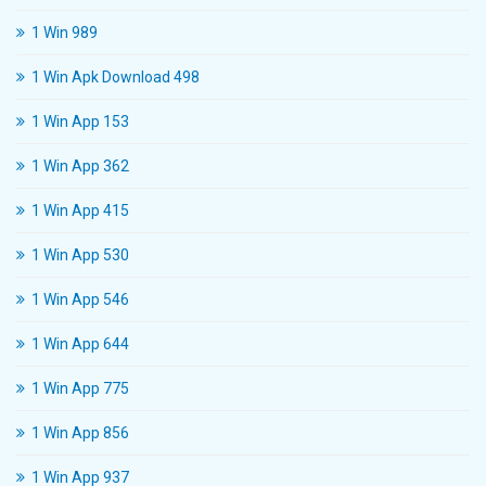
1 Win 989
1 Win Apk Download 498
1 Win App 153
1 Win App 362
1 Win App 415
1 Win App 530
1 Win App 546
1 Win App 644
1 Win App 775
1 Win App 856
1 Win App 937