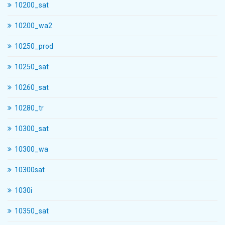
10200_sat
10200_wa2
10250_prod
10250_sat
10260_sat
10280_tr
10300_sat
10300_wa
10300sat
1030i
10350_sat