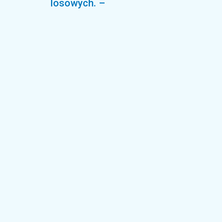
losowych. –