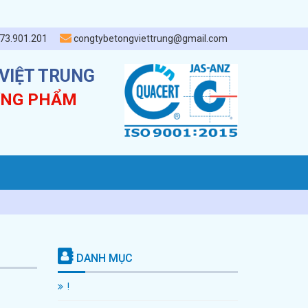
73.901.201
congtybetongviettrung@gmail.com
VIỆT TRUNG
ƠNG PHẨM
DANH MỤC
!