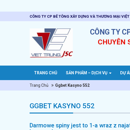
CÔNG TY CP BÊ TÔNG XÂY DỰNG VÀ THƯƠNG MẠI VIỆ
CÔNG TY C
CHUYÊN 
TRANG CHỦ
SẢN PHẨM – DỊCH VỤ
DỰ Á
Trang Chủ
Ggbet Kasyno 552
GGBET KASYNO 552
Darmowe spiny jest to 1-a wraz z naja