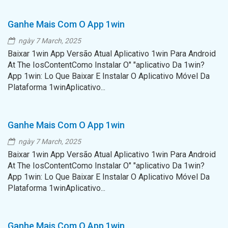
Ganhe Mais Com O App 1win
ngày 7 March, 2025
Baixar 1win App Versão Atual Aplicativo 1win Para Android
At The IosContentComo Instalar O" "aplicativo Da 1win?
App 1win: Lo Que Baixar E Instalar O Aplicativo Móvel Da
Plataforma 1winAplicativo...
Ganhe Mais Com O App 1win
ngày 7 March, 2025
Baixar 1win App Versão Atual Aplicativo 1win Para Android
At The IosContentComo Instalar O" "aplicativo Da 1win?
App 1win: Lo Que Baixar E Instalar O Aplicativo Móvel Da
Plataforma 1winAplicativo...
Ganhe Mais Com O App 1win