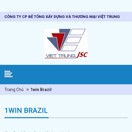
CÔNG TY CP BÊ TÔNG XÂY DỰNG VÀ THƯƠNG MẠI VIỆT TRUNG
Trang Chủ
1win Brazil
1WIN BRAZIL