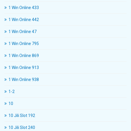
1 Win Online 433
1 Win Online 442
1 Win Online 47
1 Win Online 795
1 Win Online 869
1 Win Online 913
1 Win Online 938
1-2
10
10 Jili Slot 192
10 Jili Slot 240