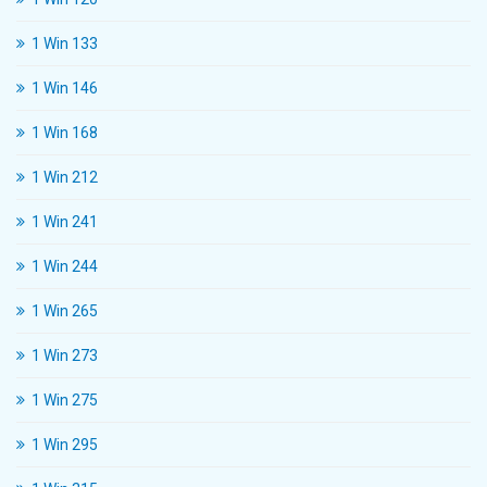
1 Win 133
1 Win 146
1 Win 168
1 Win 212
1 Win 241
1 Win 244
1 Win 265
1 Win 273
1 Win 275
1 Win 295