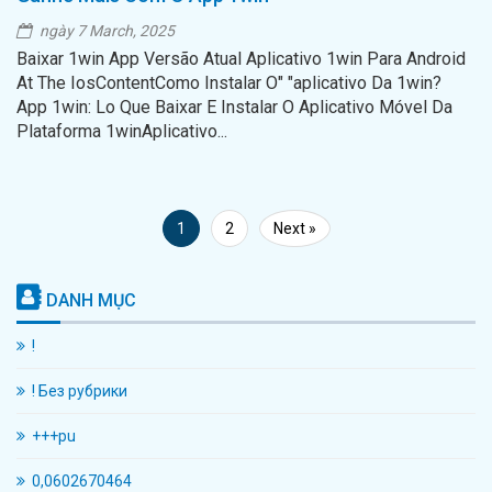
ngày 7 March, 2025
Baixar 1win App Versão Atual Aplicativo 1win Para Android
At The IosContentComo Instalar O" "aplicativo Da 1win?
App 1win: Lo Que Baixar E Instalar O Aplicativo Móvel Da
Plataforma 1winAplicativo...
1
2
Next »
DANH MỤC
!
! Без рубрики
+++pu
0,0602670464