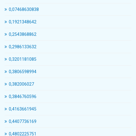
0,07468630838
0,1921348642
0,2543868862
0,2986133632
0,3201181085
0,3806598994
0,382006027
0,3846760596
0,4163661945
0,4407736169
0,4802225751