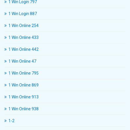
1 Win Login 797
1 Win Login 887
1 Win Online 254
1 Win Online 433
1 Win Online 442
1 Win Online 47
1 Win Online 795
1 Win Online 869
1 Win Online 913
1 Win Online 938
1-2