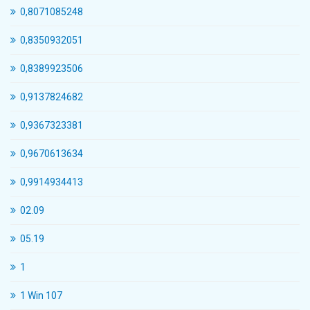
0,8071085248
0,8350932051
0,8389923506
0,9137824682
0,9367323381
0,9670613634
0,9914934413
02.09
05.19
1
1 Win 107