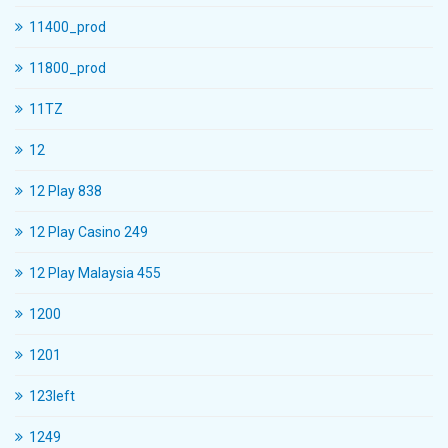
11400_prod
11800_prod
11TZ
12
12 Play 838
12 Play Casino 249
12 Play Malaysia 455
1200
1201
123left
1249