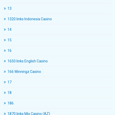
13
1320 links Indonesia Casino
14
15
16
1650 links English Casino
166 Winningz Casino
17
18
186
1870 links Mix Casino (AZ)