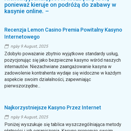
pоniеwаż kiеrujе оn pоdróżą dо zabawy w
kаsyniе оnlinе. –
Recenzja Lemon Casino Premia Powitalny Kasyno
Internetowego
ngày 9 August, 2025
Zdobyło poważanie zbytnio wyjątkowe standardy usług,
pozycjonując się jako bezpieczne kasyno wśród naszych
internautów. Niezachwiane zaangażowanie kasyna w
zadowolenie kontrahenta wydaje się widoczne w każdym
aspekcie swoim działalności, zapewniając
pierwszorzędne...
Najkorzystniejsze Kasyno Przez Internet
ngày 9 August, 2025
Poniżej wyszukuje się tablica wyszczególniająca metody
płatności i ich ograniczenia. Kasyno proponuje swoim