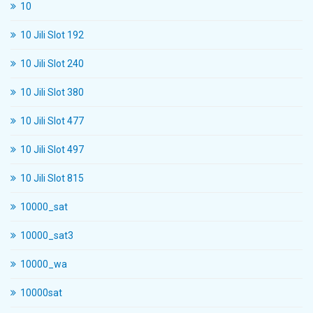
10
10 Jili Slot 192
10 Jili Slot 240
10 Jili Slot 380
10 Jili Slot 477
10 Jili Slot 497
10 Jili Slot 815
10000_sat
10000_sat3
10000_wa
10000sat