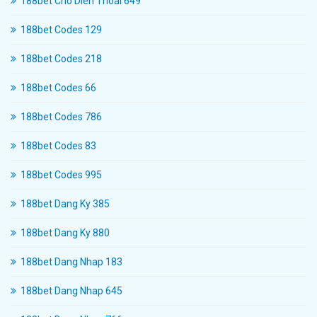
188bet Cho Dien Thoai 649
188bet Codes 129
188bet Codes 218
188bet Codes 66
188bet Codes 786
188bet Codes 83
188bet Codes 995
188bet Dang Ky 385
188bet Dang Ky 880
188bet Dang Nhap 183
188bet Dang Nhap 645