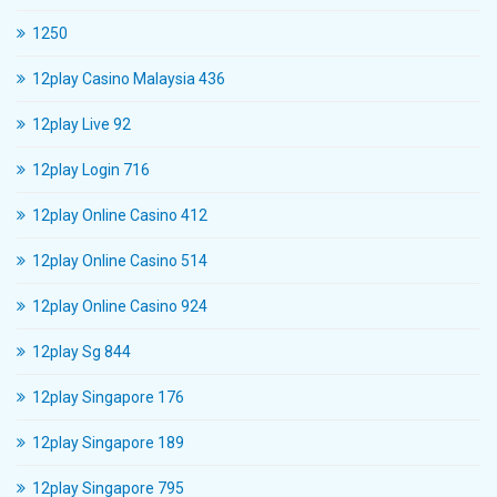
1250
12play Casino Malaysia 436
12play Live 92
12play Login 716
12play Online Casino 412
12play Online Casino 514
12play Online Casino 924
12play Sg 844
12play Singapore 176
12play Singapore 189
12play Singapore 795