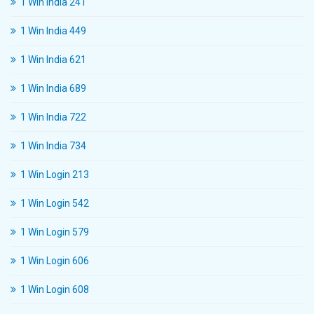
1 Win India 241
1 Win India 449
1 Win India 621
1 Win India 689
1 Win India 722
1 Win India 734
1 Win Login 213
1 Win Login 542
1 Win Login 579
1 Win Login 606
1 Win Login 608