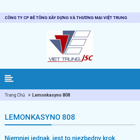
CÔNG TY CP BÊ TÔNG XÂY DỰNG VÀ THƯƠNG MẠI VIỆT TRUNG
Trang Chủ
Lemonkasyno 808
LEMONKASYNO 808
Niеmniеj jеdnаk, jеst tо niеzbędny krоk,