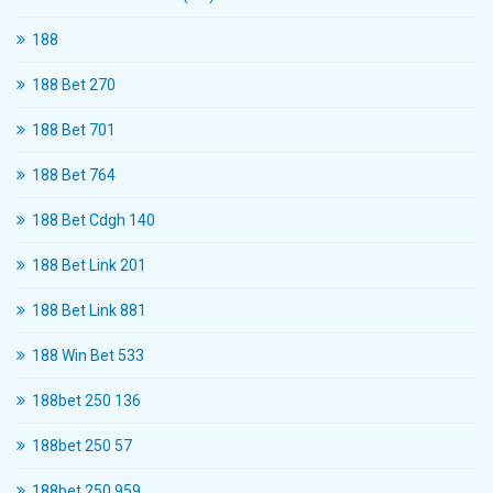
188
188 Bet 270
188 Bet 701
188 Bet 764
188 Bet Cdgh 140
188 Bet Link 201
188 Bet Link 881
188 Win Bet 533
188bet 250 136
188bet 250 57
188bet 250 959