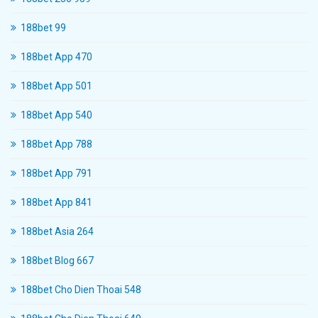
188bet 99
188bet App 470
188bet App 501
188bet App 540
188bet App 788
188bet App 791
188bet App 841
188bet Asia 264
188bet Blog 667
188bet Cho Dien Thoai 548