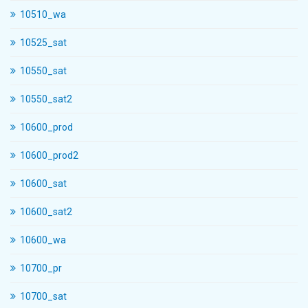
10510_wa
10525_sat
10550_sat
10550_sat2
10600_prod
10600_prod2
10600_sat
10600_sat2
10600_wa
10700_pr
10700_sat