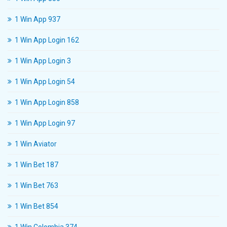
1 Win App 937
1 Win App Login 162
1 Win App Login 3
1 Win App Login 54
1 Win App Login 858
1 Win App Login 97
1 Win Aviator
1 Win Bet 187
1 Win Bet 763
1 Win Bet 854