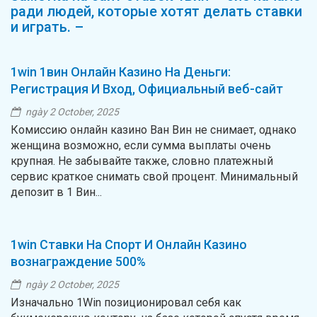
ради людей, которые хот͏ят ͏делать ставки͏
и иг͏р͏ать. –
1win 1вин Онлайн Казино На Деньги:
Регистрация И Вход, Официальный веб-сайт
ngày 2 October, 2025
Комиссию онлайн казино Ван Вин не снимает, однако
женщина возможно, если сумма выплаты очень
крупная. Не забывайте также, словно платежный
сервис краткое снимать свой процент. Минимальный
депозит в 1 Вин...
1win Ставки На Спорт И Онлайн Казино
вознаграждение 500%
ngày 2 October, 2025
Изначально 1Win позиционировал себя как