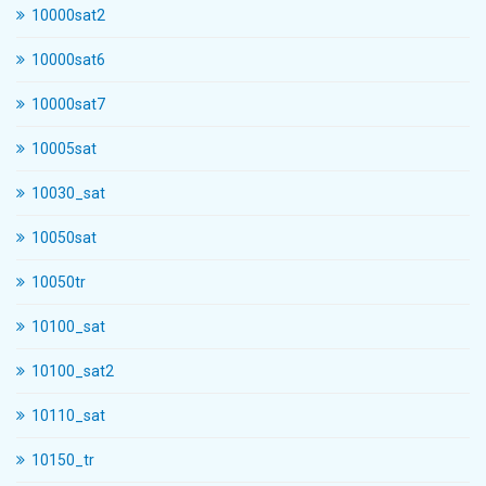
10000sat2
10000sat6
10000sat7
10005sat
10030_sat
10050sat
10050tr
10100_sat
10100_sat2
10110_sat
10150_tr