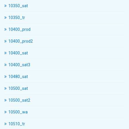
10350_sat
10350_tr
10400_prod
10400_prod2
10400_sat
10400_sat3
10480_sat
10500_sat
10500_sat2
10500_wa
10510_tr