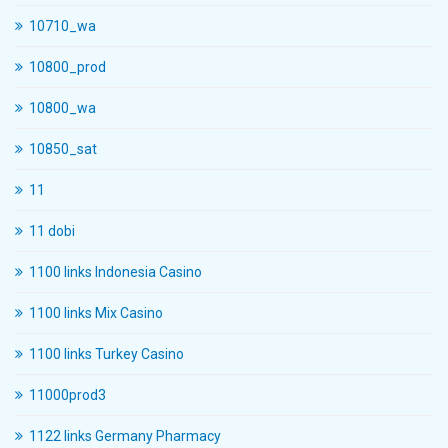
10710_wa
10800_prod
10800_wa
10850_sat
11
11 dobi
1100 links Indonesia Casino
1100 links Mix Casino
1100 links Turkey Casino
11000prod3
1122 links Germany Pharmacy