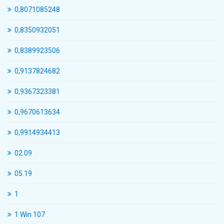
0,8071085248
0,8350932051
0,8389923506
0,9137824682
0,9367323381
0,9670613634
0,9914934413
02.09
05.19
1
1 Win 107