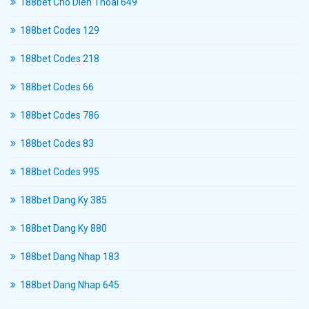
188bet Cho Dien Thoai 649
188bet Codes 129
188bet Codes 218
188bet Codes 66
188bet Codes 786
188bet Codes 83
188bet Codes 995
188bet Dang Ky 385
188bet Dang Ky 880
188bet Dang Nhap 183
188bet Dang Nhap 645