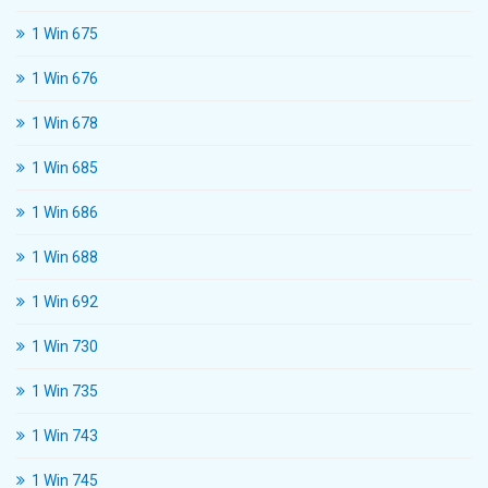
1 Win 675
1 Win 676
1 Win 678
1 Win 685
1 Win 686
1 Win 688
1 Win 692
1 Win 730
1 Win 735
1 Win 743
1 Win 745