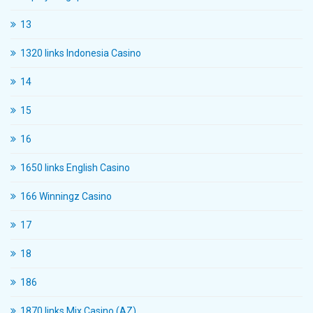
13
1320 links Indonesia Casino
14
15
16
1650 links English Casino
166 Winningz Casino
17
18
186
1870 links Mix Casino (AZ)