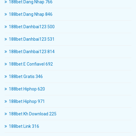
188bet Dang Nhap 766
188bet Dang Nhap 846
188bet Danhbai123 500
188bet Danhbai123 531
188bet Danhbai123 814
188bet E Confiavel 692
188bet Gratis 346
188bet Hiphop 620
188bet Hiphop 971
188bet Kh Download 225
188bet Link 316