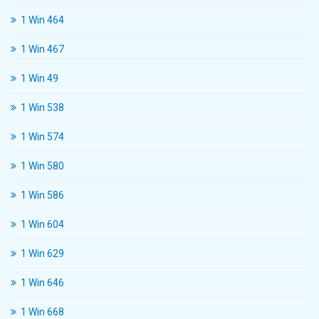
1 Win 464
1 Win 467
1 Win 49
1 Win 538
1 Win 574
1 Win 580
1 Win 586
1 Win 604
1 Win 629
1 Win 646
1 Win 668