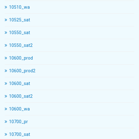
10510_wa
10525_sat
10550_sat
10550_sat2
10600_prod
10600_prod2
10600_sat
10600_sat2
10600_wa
10700_pr
10700_sat