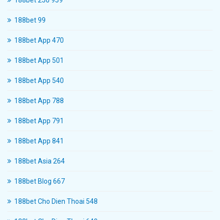
188bet 250 959
188bet 99
188bet App 470
188bet App 501
188bet App 540
188bet App 788
188bet App 791
188bet App 841
188bet Asia 264
188bet Blog 667
188bet Cho Dien Thoai 548