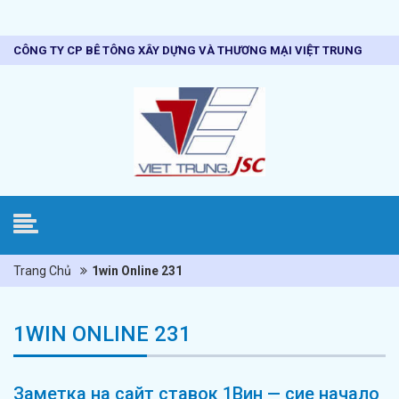
CÔNG TY CP BÊ TÔNG XÂY DỰNG VÀ THƯƠNG MẠI VIỆT TRUNG
Trang Chủ
1win Online 231
1WIN ONLINE 231
Заметка н͏а сайт ста͏вок 1Вин — сие начало