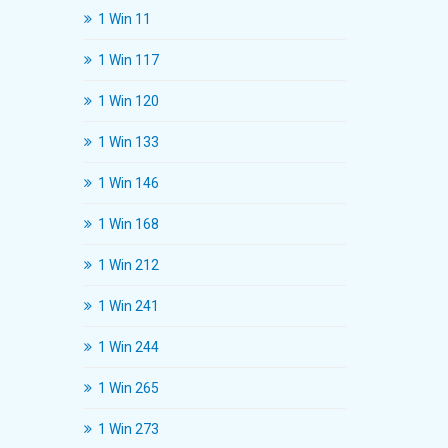
1 Win 11
1 Win 117
1 Win 120
1 Win 133
1 Win 146
1 Win 168
1 Win 212
1 Win 241
1 Win 244
1 Win 265
1 Win 273