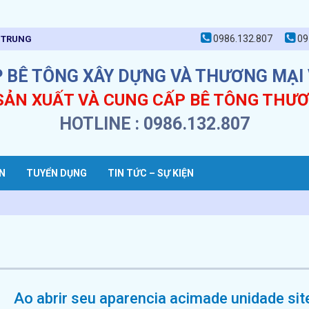
0986.132.807
09
T TRUNG
P BÊ TÔNG XÂY DỰNG VÀ THƯƠNG MẠI 
SẢN XUẤT VÀ CUNG CẤP BÊ TÔNG THƯ
HOTLINE : 0986.132.807
N
TUYỂN DỤNG
TIN TỨC – SỰ KIỆN
Ao abrir seu aparencia acimade unidade sit