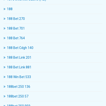
188
188 Bet 270
188 Bet 701
188 Bet 764
188 Bet Cdgh 140
188 Bet Link 201
188 Bet Link 881
188 Win Bet 533
188bet 250 136
188bet 250 57