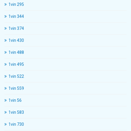
1vin 295
1vin 344
1vin 374
1vin 430
1vin 488
1vin 495
1vin 522
1vin 559
1vin 56
1vin 583
1vin 730