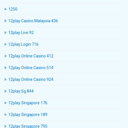
1250
12play Casino Malaysia 436
12play Live 92
12play Login 716
12play Online Casino 412
12play Online Casino 514
12play Online Casino 924
12play Sg 844
12play Singapore 176
12play Singapore 189
12play Singapore 795