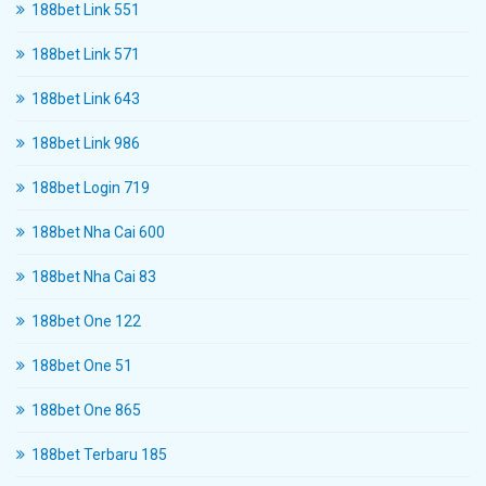
188bet Link 551
188bet Link 571
188bet Link 643
188bet Link 986
188bet Login 719
188bet Nha Cai 600
188bet Nha Cai 83
188bet One 122
188bet One 51
188bet One 865
188bet Terbaru 185