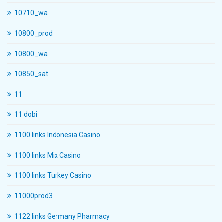
10710_wa
10800_prod
10800_wa
10850_sat
11
11 dobi
1100 links Indonesia Casino
1100 links Mix Casino
1100 links Turkey Casino
11000prod3
1122 links Germany Pharmacy