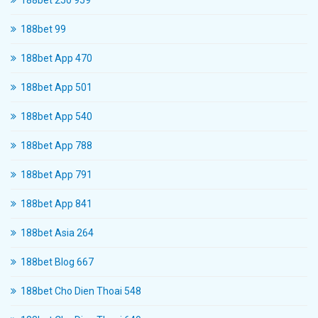
188bet 250 959
188bet 99
188bet App 470
188bet App 501
188bet App 540
188bet App 788
188bet App 791
188bet App 841
188bet Asia 264
188bet Blog 667
188bet Cho Dien Thoai 548