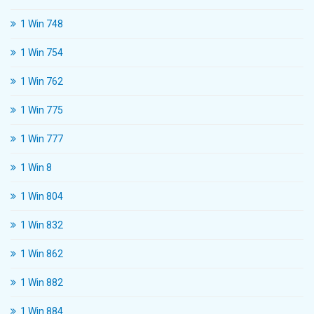
1 Win 748
1 Win 754
1 Win 762
1 Win 775
1 Win 777
1 Win 8
1 Win 804
1 Win 832
1 Win 862
1 Win 882
1 Win 884