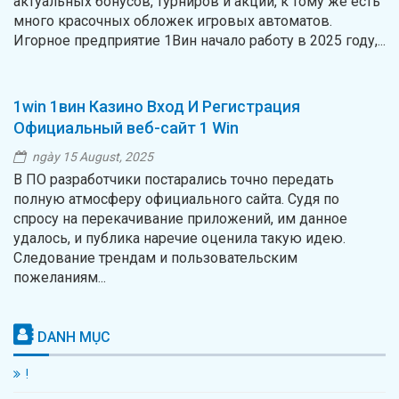
актуальных бонусов, турниров и акций, к тому же есть
много красочных обложек игровых автоматов.
Игорное предприятие 1Вин начало работу в 2025 году,...
1win 1вин Казино Вход И Регистрация
Официальный веб-сайт 1 Win
ngày 15 August, 2025
В ПО разработчики постарались точно передать
полную атмосферу официального сайта. Судя по
спросу на перекачивание приложений, им данное
удалось, и публика наречие оценила такую идею.
Следование трендам и пользовательским
пожеланиям...
DANH MỤC
!