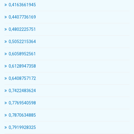
0,4163661945
0,4407736169
0,4802225751
0,5052215364
0,6058952561
0,6128947358
0,6408757172
0,7422483624
0,7769540598
0,7870634885
0,7919928325