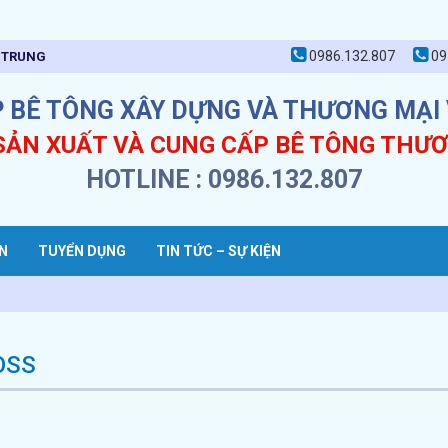
0986.132.807
09
T TRUNG
P BÊ TÔNG XÂY DỰNG VÀ THƯƠNG MẠI 
SẢN XUẤT VÀ CUNG CẤP BÊ TÔNG THƯ
HOTLINE : 0986.132.807
N
TUYỂN DỤNG
TIN TỨC – SỰ KIỆN
OSS