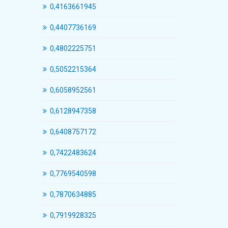
0,4163661945
0,4407736169
0,4802225751
0,5052215364
0,6058952561
0,6128947358
0,6408757172
0,7422483624
0,7769540598
0,7870634885
0,7919928325