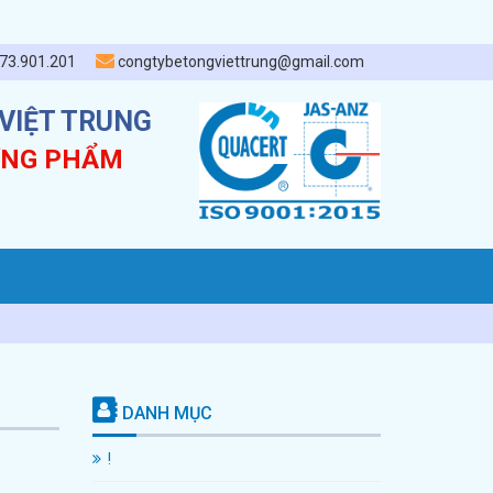
73.901.201
congtybetongviettrung@gmail.com
VIỆT TRUNG
ƠNG PHẨM
DANH MỤC
!