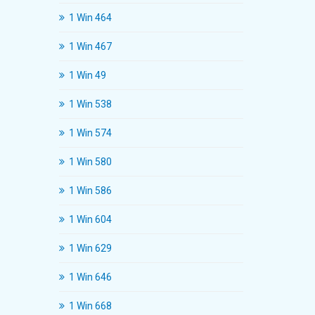
1 Win 464
1 Win 467
1 Win 49
1 Win 538
1 Win 574
1 Win 580
1 Win 586
1 Win 604
1 Win 629
1 Win 646
1 Win 668