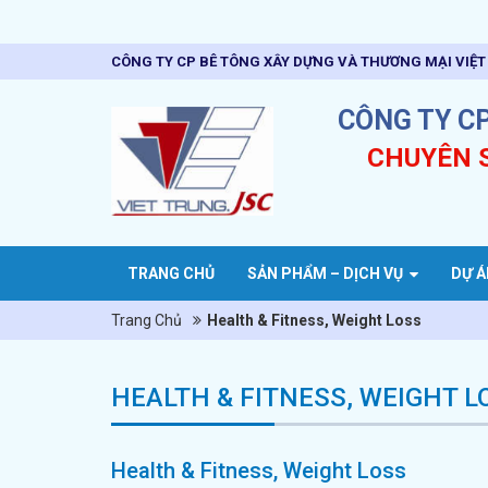
CÔNG TY CP BÊ TÔNG XÂY DỰNG VÀ THƯƠNG MẠI VIỆ
CÔNG TY C
CHUYÊN 
TRANG CHỦ
SẢN PHẨM – DỊCH VỤ
DỰ Á
Trang Chủ
Health & Fitness, Weight Loss
HEALTH & FITNESS, WEIGHT L
Health & Fitness, Weight Loss