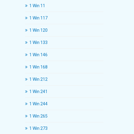
1 Win 11
1 Win 117
1 Win 120
1 Win 133
1 Win 146
1 Win 168
1 Win 212
1 Win 241
1 Win 244
1 Win 265
1 Win 273