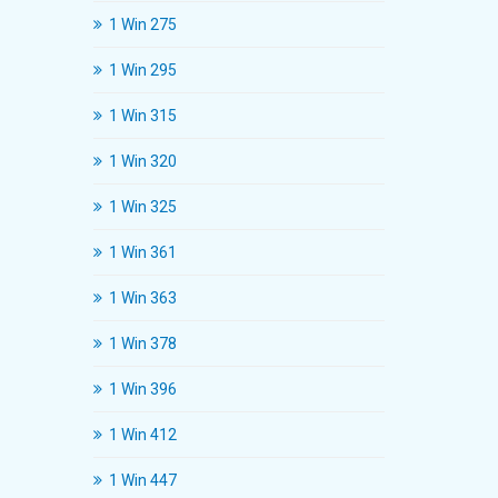
1 Win 275
1 Win 295
1 Win 315
1 Win 320
1 Win 325
1 Win 361
1 Win 363
1 Win 378
1 Win 396
1 Win 412
1 Win 447