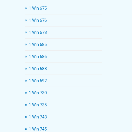
1 Win 675
1 Win 676
1 Win 678
1 Win 685
1 Win 686
1 Win 688
1 Win 692
1 Win 730
1 Win 735
1 Win 743
1 Win 745