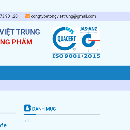
73.901.201
congtybetongviettrung@gmail.com
VIỆT TRUNG
ƠNG PHẨM
DANH MỤC
!
afe