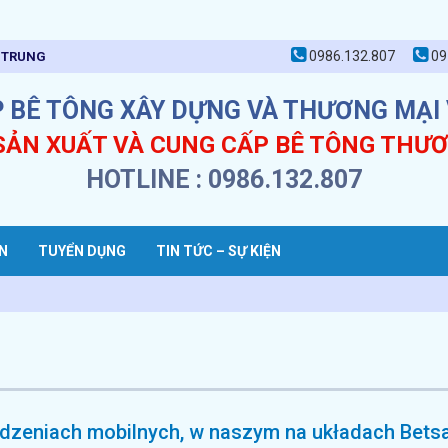
0986.132.807
09
T TRUNG
P BÊ TÔNG XÂY DỰNG VÀ THƯƠNG MẠI 
SẢN XUẤT VÀ CUNG CẤP BÊ TÔNG THƯ
HOTLINE : 0986.132.807
N
TUYỂN DỤNG
TIN TỨC – SỰ KIỆN
ądzeniach mobilnych, w naszym na układach Bets