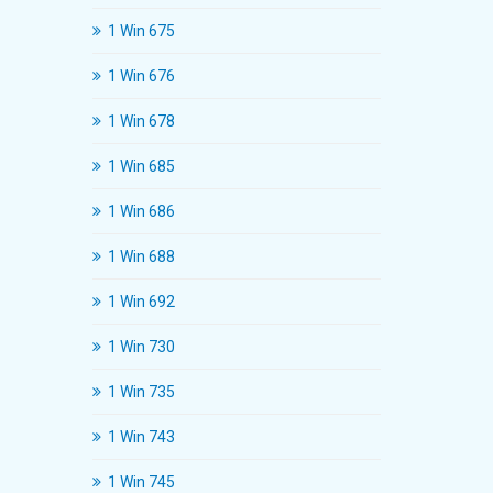
1 Win 675
1 Win 676
1 Win 678
1 Win 685
1 Win 686
1 Win 688
1 Win 692
1 Win 730
1 Win 735
1 Win 743
1 Win 745