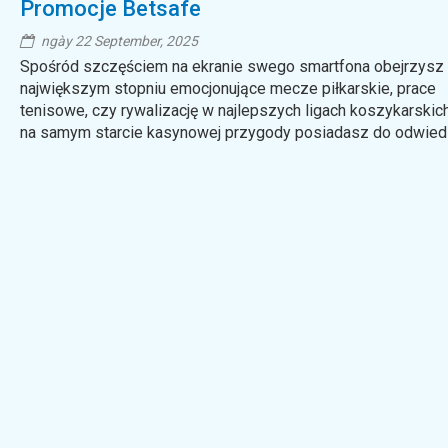
Promocje Betsafe
ngày 22 September, 2025
Spośród szczęściem na ekranie swego smartfona obejrzysz
największym stopniu emocjonujące mecze piłkarskie, prace
tenisowe, czy rywalizację w najlepszych ligach koszykarskich
na samym starcie kasynowej przygody posiadasz do odwiedz