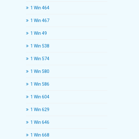
1 Win 464
1 Win 467
1 Win 49
1 Win 538
1 Win 574
1 Win 580
1 Win 586
1 Win 604
1 Win 629
1 Win 646
1 Win 668