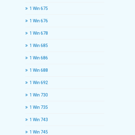
1 Win 675
1 Win 676
1 Win 678
1 Win 685
1 Win 686
1 Win 688
1 Win 692
1 Win 730
1 Win 735
1 Win 743
1 Win 745