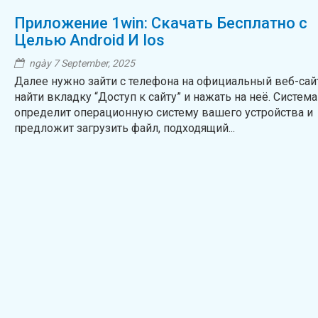
Приложение 1win: Скачать Бесплатно с
Целью Android И Ios
ngày 7 September, 2025
Далее нужно зайти с телефона на официальный веб-сай
найти вкладку “Доступ к сайту” и нажать на неё. Система
определит операционную систему вашего устройства и
предложит загрузить файл, подходящий...