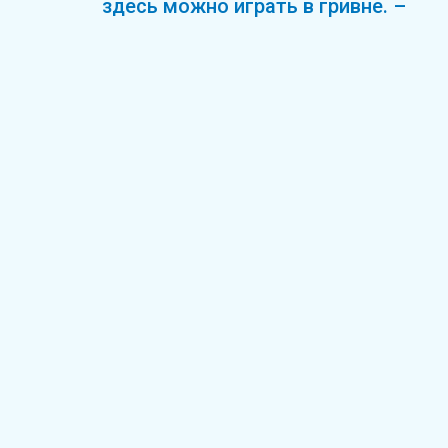
здесь можно играть в гривне. –