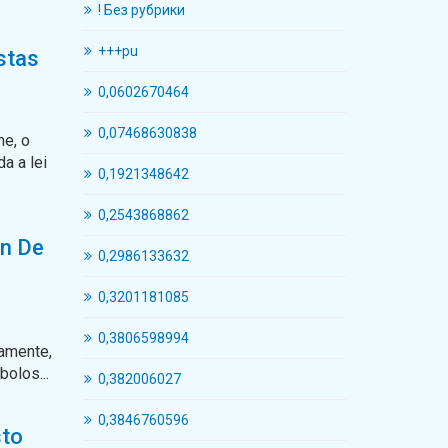
! Без рубрики
+++pu
stas
0,0602670464
0,07468630838
ne, o
a a lei
0,1921348642
0,2543868862
in De
0,2986133632
0,3201181085
0,3806598994
amente,
olos...
0,382006027
0,3846760596
sto