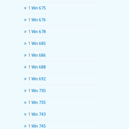
1 Win 675
1 Win 676
1 Win 678
1 Win 685
1 Win 686
1 Win 688
1 Win 692
1 Win 730
1 Win 735
1 Win 743
1 Win 745