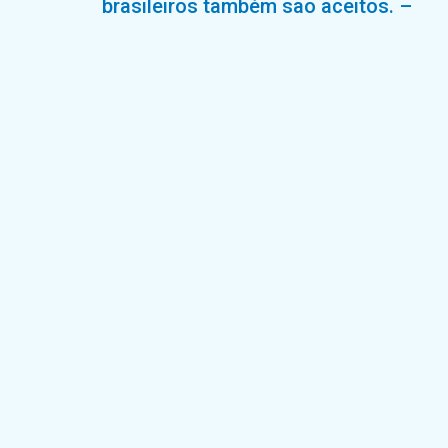
brasileiros também são aceitos. –