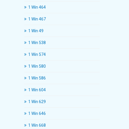
1 Win 464
1 Win 467
1 Win 49
1 Win 538
1 Win 574
1 Win 580
1 Win 586
1 Win 604
1 Win 629
1 Win 646
1 Win 668