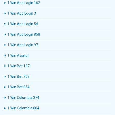
1 Win App Login 162
1 Win App Login 3
1 Win App Login 54
1 Win App Login 858
1 Win App Login 97
1 Win Aviator
1 Win Bet 187
1 Win Bet 763
1 Win Bet 854
1 Win Colombia 374
1 Win Colombia 604