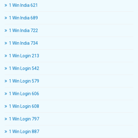
1 Win India 621
1 Win India 689
1 Win India 722
1 Win India 734
1 Win Login 213
1 Win Login 542
1 Win Login 579
1 Win Login 606
1 Win Login 608
1 Win Login 797
1 Win Login 887