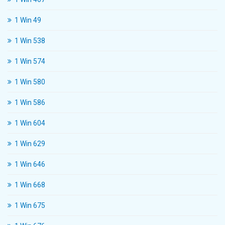
1 Win 49
1 Win 538
1 Win 574
1 Win 580
1 Win 586
1 Win 604
1 Win 629
1 Win 646
1 Win 668
1 Win 675