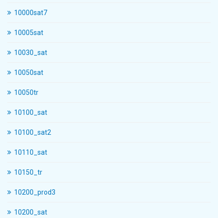
10000sat7
10005sat
10030_sat
10050sat
10050tr
10100_sat
10100_sat2
10110_sat
10150_tr
10200_prod3
10200_sat