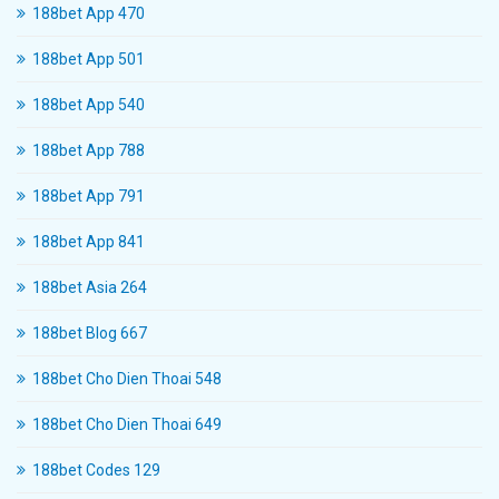
188bet App 470
188bet App 501
188bet App 540
188bet App 788
188bet App 791
188bet App 841
188bet Asia 264
188bet Blog 667
188bet Cho Dien Thoai 548
188bet Cho Dien Thoai 649
188bet Codes 129