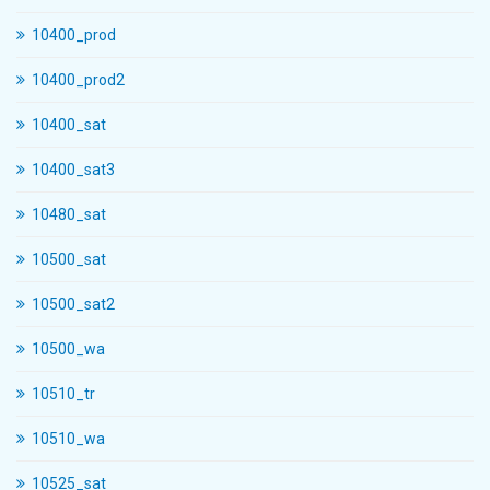
10400_prod
10400_prod2
10400_sat
10400_sat3
10480_sat
10500_sat
10500_sat2
10500_wa
10510_tr
10510_wa
10525_sat