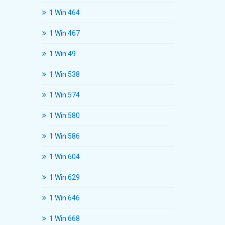
1 Win 464
1 Win 467
1 Win 49
1 Win 538
1 Win 574
1 Win 580
1 Win 586
1 Win 604
1 Win 629
1 Win 646
1 Win 668