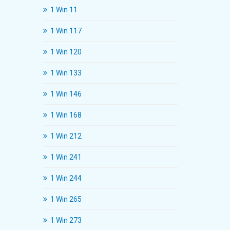
1 Win 11
1 Win 117
1 Win 120
1 Win 133
1 Win 146
1 Win 168
1 Win 212
1 Win 241
1 Win 244
1 Win 265
1 Win 273