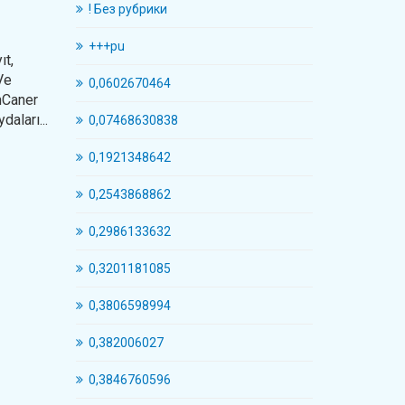
! Без рубрики
+++pu
ıt,
Ve
0,0602670464
mCaner
aları...
0,07468630838
0,1921348642
0,2543868862
0,2986133632
0,3201181085
0,3806598994
0,382006027
0,3846760596