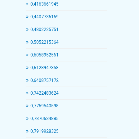
0,4163661945
0,4407736169
0,4802225751
0,5052215364
0,6058952561
0,6128947358
0,6408757172
0,7422483624
0,7769540598
0,7870634885
0,7919928325