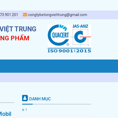
73.901.201
congtybetongviettrung@gmail.com
VIỆT TRUNG
ƠNG PHẨM
DANH MỤC
!
Mobil