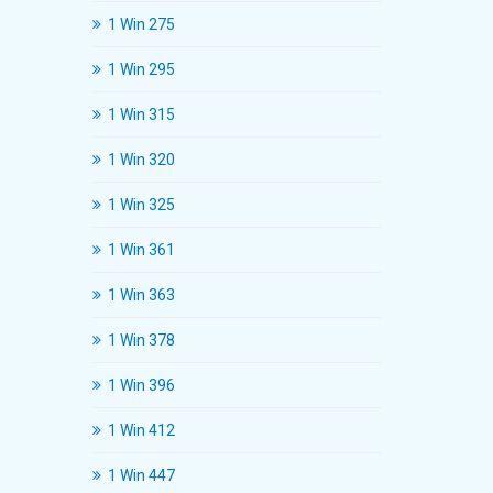
1 Win 275
1 Win 295
1 Win 315
1 Win 320
1 Win 325
1 Win 361
1 Win 363
1 Win 378
1 Win 396
1 Win 412
1 Win 447