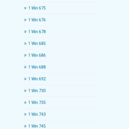
1 Win 675
1 Win 676
1 Win 678
1 Win 685
1 Win 686
1 Win 688
1 Win 692
1 Win 730
1 Win 735
1 Win 743
1 Win 745