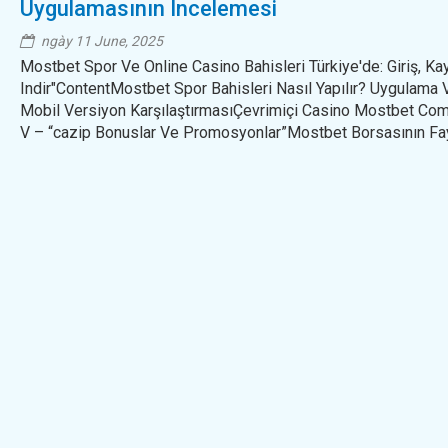
Uygulamasının Incelemesi
ngày 11 June, 2025
Mostbet Spor Ve Online Casino Bahisleri Türkiye'de: Giriş, Kay
Indir"ContentMostbet Spor Bahisleri Nasıl Yapılır? Uygulama 
Mobil Versiyon KarşılaştırmasıÇevrimiçi Casino Mostbet Co
V – “cazip Bonuslar Ve Promosyonlar”Mostbet Borsasının Fayd