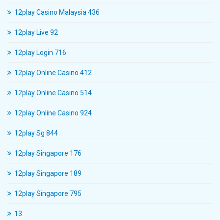
12play Casino Malaysia 436
12play Live 92
12play Login 716
12play Online Casino 412
12play Online Casino 514
12play Online Casino 924
12play Sg 844
12play Singapore 176
12play Singapore 189
12play Singapore 795
13