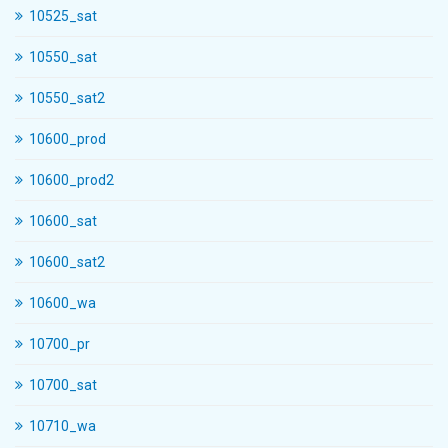
10525_sat
10550_sat
10550_sat2
10600_prod
10600_prod2
10600_sat
10600_sat2
10600_wa
10700_pr
10700_sat
10710_wa