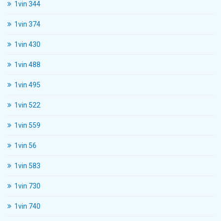
1vin 344
1vin 374
1vin 430
1vin 488
1vin 495
1vin 522
1vin 559
1vin 56
1vin 583
1vin 730
1vin 740