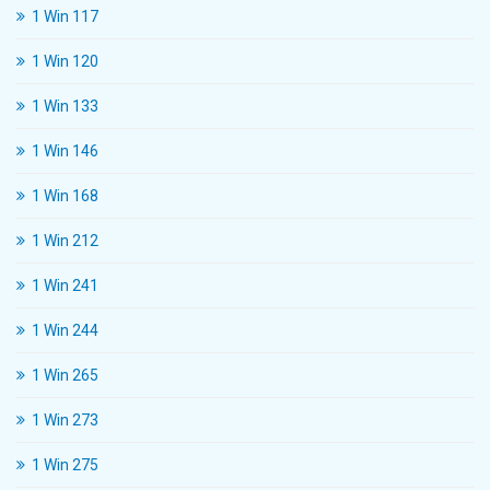
1 Win 117
1 Win 120
1 Win 133
1 Win 146
1 Win 168
1 Win 212
1 Win 241
1 Win 244
1 Win 265
1 Win 273
1 Win 275