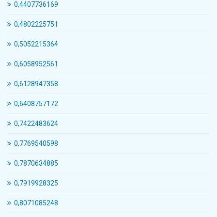
0,4407736169
0,4802225751
0,5052215364
0,6058952561
0,6128947358
0,6408757172
0,7422483624
0,7769540598
0,7870634885
0,7919928325
0,8071085248