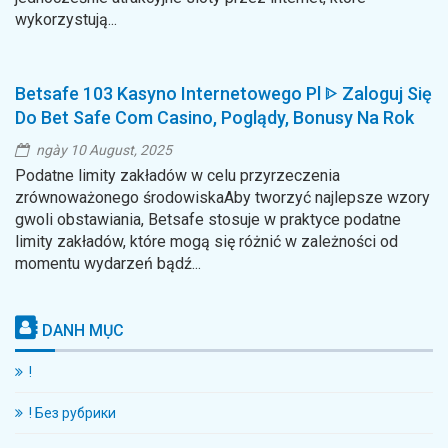
wykorzystują...
Betsafe 103 Kasyno Internetowego Pl ᐈ Zaloguj Się
Do Bet Safe Com Casino, Poglądy, Bonusy Na Rok
Kalendarzowy 2025
ngày 10 August, 2025
Podatne limity zakładów w celu przyrzeczenia
zrównoważonego środowiskaAby tworzyć najlepsze wzory
gwoli obstawiania, Betsafe stosuje w praktyce podatne
limity zakładów, które mogą się różnić w zależności od
momentu wydarzeń bądź...
DANH MỤC
!
! Без рубрики