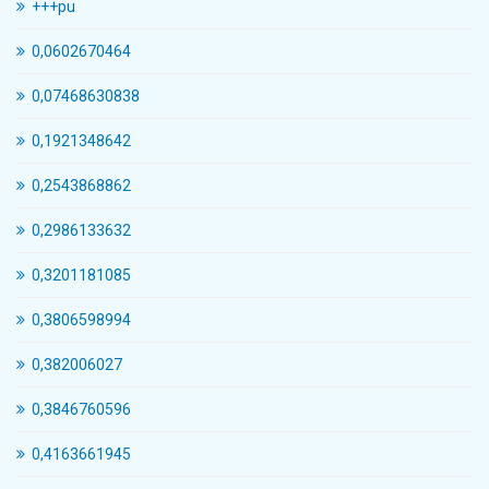
+++pu
0,0602670464
0,07468630838
0,1921348642
0,2543868862
0,2986133632
0,3201181085
0,3806598994
0,382006027
0,3846760596
0,4163661945