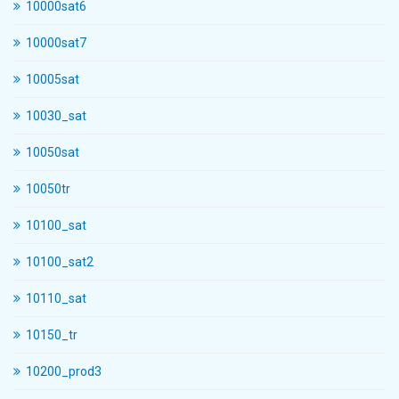
10000sat6
10000sat7
10005sat
10030_sat
10050sat
10050tr
10100_sat
10100_sat2
10110_sat
10150_tr
10200_prod3