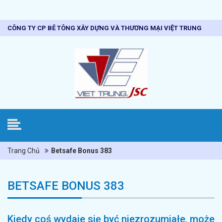
CÔNG TY CP BÊ TÔNG XÂY DỰNG VÀ THƯƠNG MẠI VIỆT TRUNG
Trang Chủ
Betsafe Bonus 383
BETSAFE BONUS 383
Kiedy coś wydaje się być niezrozumiałe, może