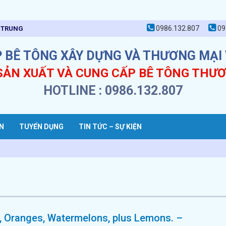
0986.132.807
09
T TRUNG
P BÊ TÔNG XÂY DỰNG VÀ THƯƠNG MẠI 
SẢN XUẤT VÀ CUNG CẤP BÊ TÔNG THƯ
HOTLINE : 0986.132.807
N
TUYỂN DỤNG
TIN TỨC – SỰ KIỆN
, Oranges, Watermelons, plus Lemons. –