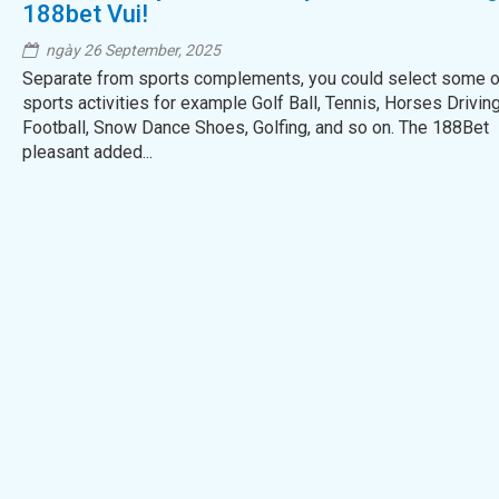
188bet Vui!
ngày 26 September, 2025
Separate from sports complements, you could select some o
sports activities for example Golf Ball, Tennis, Horses Driving
Football, Snow Dance Shoes, Golfing, and so on. The 188Bet
pleasant added...