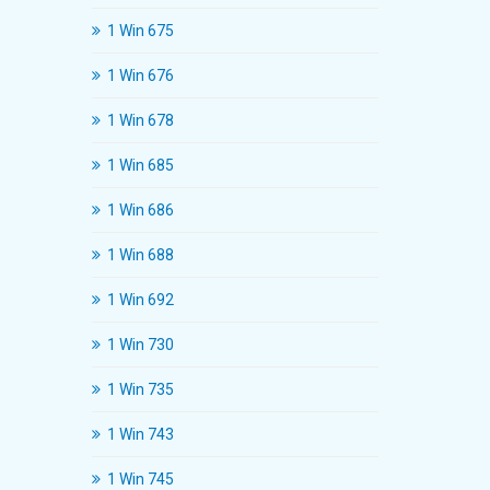
1 Win 675
1 Win 676
1 Win 678
1 Win 685
1 Win 686
1 Win 688
1 Win 692
1 Win 730
1 Win 735
1 Win 743
1 Win 745