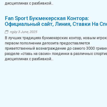
дисциплинах с разбивкой...
Fan Sport Букмекерская Контора:
Официальный сайт, Линия, Ставки На Сп
Бк Фан Спорт
ngày 3 June, 2025
В лучших традициях букмекерских контор, новым игрок
первом пополнении депозита предоставляется
приветственный вознаграждение до самого 3000 гривен
разделе «ставь на своих» поединки в различных спорт
дисциплинах с разбивкой...