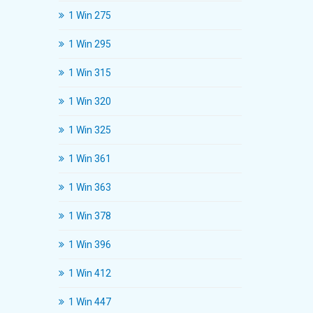
1 Win 275
1 Win 295
1 Win 315
1 Win 320
1 Win 325
1 Win 361
1 Win 363
1 Win 378
1 Win 396
1 Win 412
1 Win 447