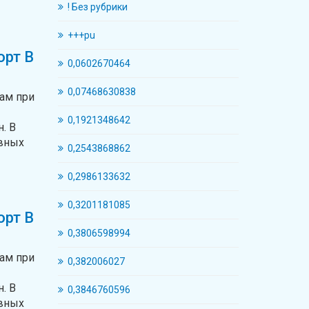
! Без рубрики
+++pu
орт В
0,0602670464
0,07468630838
ам при
0,1921348642
. В
ивных
0,2543868862
0,2986133632
0,3201181085
орт В
0,3806598994
ам при
0,382006027
. В
0,3846760596
ивных