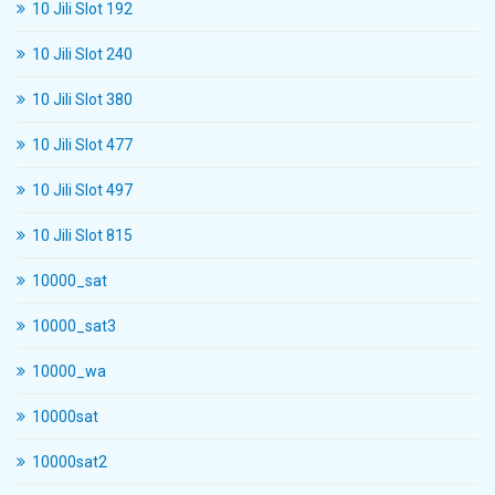
10 Jili Slot 192
10 Jili Slot 240
10 Jili Slot 380
10 Jili Slot 477
10 Jili Slot 497
10 Jili Slot 815
10000_sat
10000_sat3
10000_wa
10000sat
10000sat2