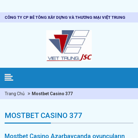
CÔNG TY CP BÊ TÔNG XÂY DỰNG VÀ THƯƠNG MẠI VIỆT TRUNG
Trang Chủ
Mostbet Casino 377
MOSTBET CASINO 377
Mostbet Casino Azərbaycanda oyunçuların