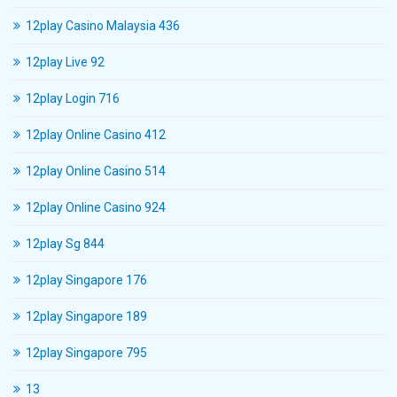
12play Casino Malaysia 436
12play Live 92
12play Login 716
12play Online Casino 412
12play Online Casino 514
12play Online Casino 924
12play Sg 844
12play Singapore 176
12play Singapore 189
12play Singapore 795
13