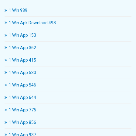
1 Win 989
1 Win Apk Download 498
1 Win App 153
1 Win App 362
1 Win App 415
1 Win App 530
1 Win App 546
1 Win App 644
1 Win App 775
1 Win App 856
1 Win App 937