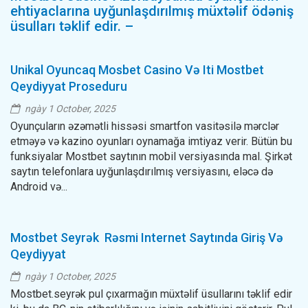
ehtiyaclarına uyğunlaşdırılmış müxtəlif ödəniş
üsulları təklif edir. –
Unikal Oyuncaq Mosbet Casino Və Iti Mostbet
Qeydiyyat Proseduru
ngày 1 October, 2025
Oyunçuların əzəmətli hissəsi smartfon vasitəsilə mərclər
etməyə və kazino oyunları oynamağa imtiyaz verir. Bütün bu
funksiyalar Mostbet saytının mobil versiyasında mal. Şirkət
saytın telefonlara uyğunlaşdırılmış versiyasını, eləcə də
Android və...
Mostbet Seyrək ️ Rəsmi Internet Saytında Giriş Və
Qeydiyyat
ngày 1 October, 2025
Mostbet.seyrək pul çıxarmağın müxtəlif üsullarını təklif edir