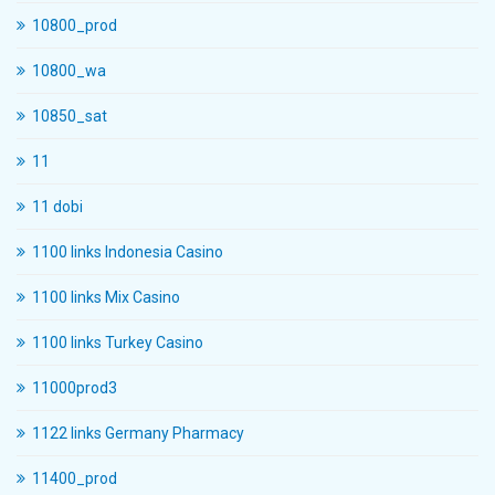
10800_prod
10800_wa
10850_sat
11
11 dobi
1100 links Indonesia Casino
1100 links Mix Casino
1100 links Turkey Casino
11000prod3
1122 links Germany Pharmacy
11400_prod