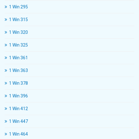
1 Win 295
1 Win 315
1 Win 320
1 Win 325
1 Win 361
1 Win 363
1 Win 378
1 Win 396
1 Win 412
1 Win 447
1 Win 464