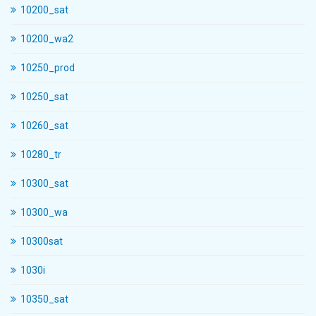
10200_sat
10200_wa2
10250_prod
10250_sat
10260_sat
10280_tr
10300_sat
10300_wa
10300sat
1030i
10350_sat