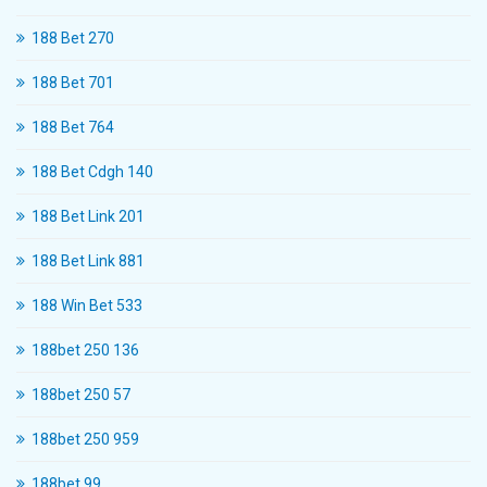
188 Bet 270
188 Bet 701
188 Bet 764
188 Bet Cdgh 140
188 Bet Link 201
188 Bet Link 881
188 Win Bet 533
188bet 250 136
188bet 250 57
188bet 250 959
188bet 99