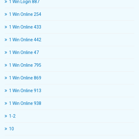
1 Win Login 887
1 Win Online 254
1 Win Online 433
1 Win Online 442
1 Win Online 47
1 Win Online 795
1 Win Online 869
1 Win Online 913
1 Win Online 938
1-2
10