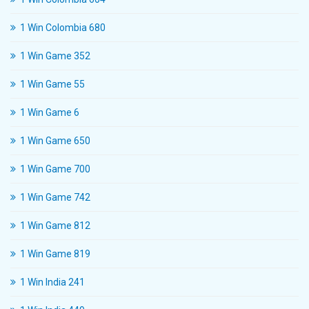
1 Win Colombia 680
1 Win Game 352
1 Win Game 55
1 Win Game 6
1 Win Game 650
1 Win Game 700
1 Win Game 742
1 Win Game 812
1 Win Game 819
1 Win India 241