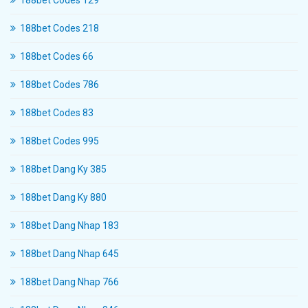
188bet Codes 129
188bet Codes 218
188bet Codes 66
188bet Codes 786
188bet Codes 83
188bet Codes 995
188bet Dang Ky 385
188bet Dang Ky 880
188bet Dang Nhap 183
188bet Dang Nhap 645
188bet Dang Nhap 766