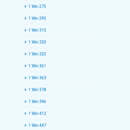
1 Win 275
1 Win 295
1 Win 315
1 Win 320
1 Win 325
1 Win 361
1 Win 363
1 Win 378
1 Win 396
1 Win 412
1 Win 447