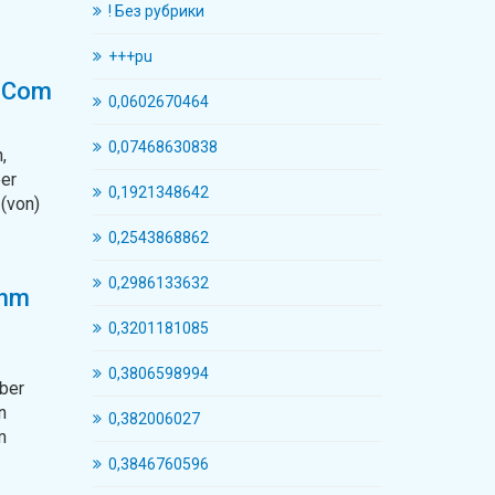
! Без рубрики
+++pu
t Com
0,0602670464
0,07468630838
,
ber
0,1921348642
 (von)
0,2543868862
0,2986133632
ehm
0,3201181085
0,3806598994
über
n
0,382006027
m
0,3846760596