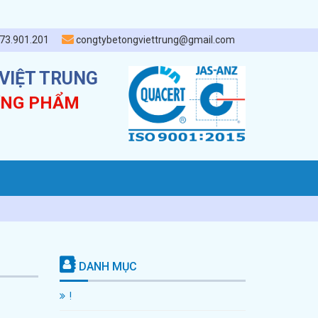
73.901.201
congtybetongviettrung@gmail.com
VIỆT TRUNG
ƠNG PHẨM
DANH MỤC
!