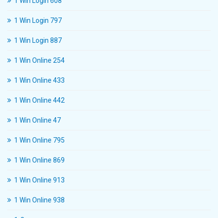
1 Win Login 608
1 Win Login 797
1 Win Login 887
1 Win Online 254
1 Win Online 433
1 Win Online 442
1 Win Online 47
1 Win Online 795
1 Win Online 869
1 Win Online 913
1 Win Online 938