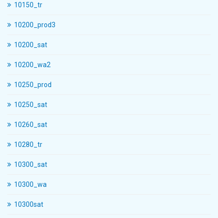
10150_tr
10200_prod3
10200_sat
10200_wa2
10250_prod
10250_sat
10260_sat
10280_tr
10300_sat
10300_wa
10300sat