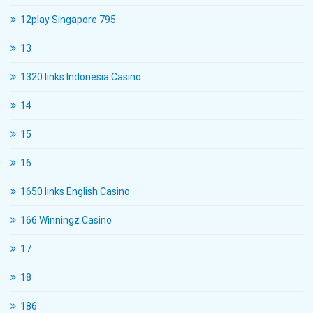
12play Singapore 795
13
1320 links Indonesia Casino
14
15
16
1650 links English Casino
166 Winningz Casino
17
18
186