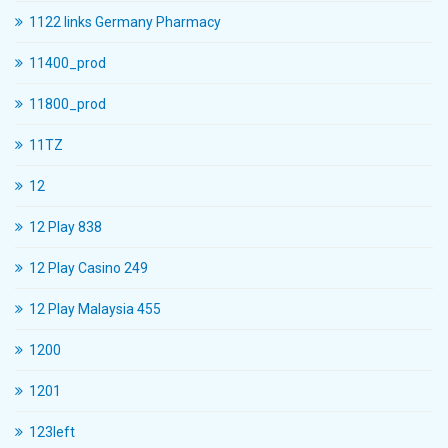
1122 links Germany Pharmacy
11400_prod
11800_prod
11TZ
12
12 Play 838
12 Play Casino 249
12 Play Malaysia 455
1200
1201
123left