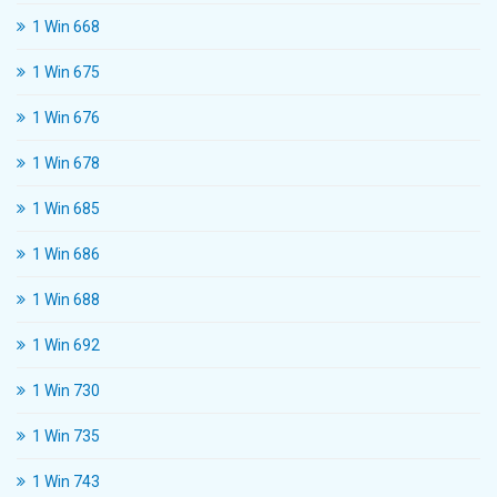
1 Win 668
1 Win 675
1 Win 676
1 Win 678
1 Win 685
1 Win 686
1 Win 688
1 Win 692
1 Win 730
1 Win 735
1 Win 743