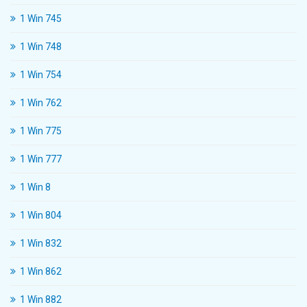
1 Win 745
1 Win 748
1 Win 754
1 Win 762
1 Win 775
1 Win 777
1 Win 8
1 Win 804
1 Win 832
1 Win 862
1 Win 882