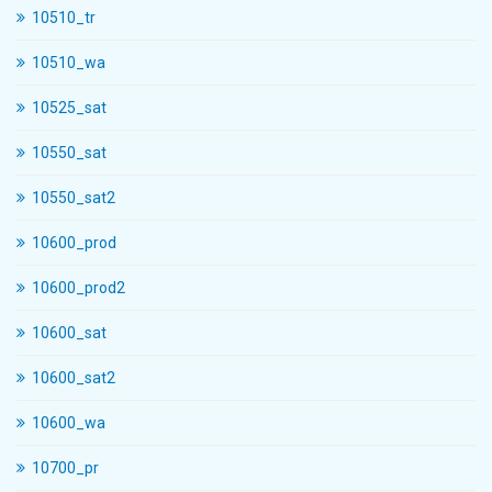
10510_tr
10510_wa
10525_sat
10550_sat
10550_sat2
10600_prod
10600_prod2
10600_sat
10600_sat2
10600_wa
10700_pr