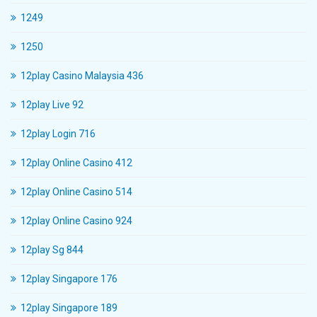
1249
1250
12play Casino Malaysia 436
12play Live 92
12play Login 716
12play Online Casino 412
12play Online Casino 514
12play Online Casino 924
12play Sg 844
12play Singapore 176
12play Singapore 189