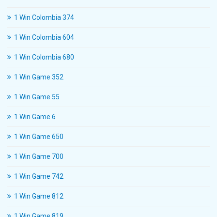
1 Win Colombia 374
1 Win Colombia 604
1 Win Colombia 680
1 Win Game 352
1 Win Game 55
1 Win Game 6
1 Win Game 650
1 Win Game 700
1 Win Game 742
1 Win Game 812
1 Win Game 819