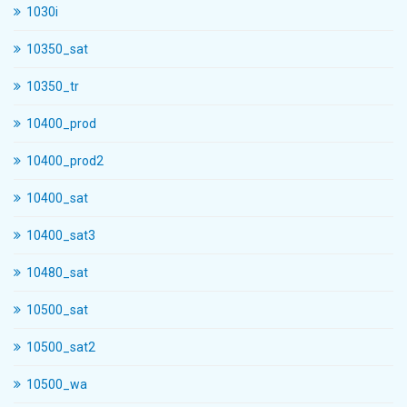
1030i
10350_sat
10350_tr
10400_prod
10400_prod2
10400_sat
10400_sat3
10480_sat
10500_sat
10500_sat2
10500_wa