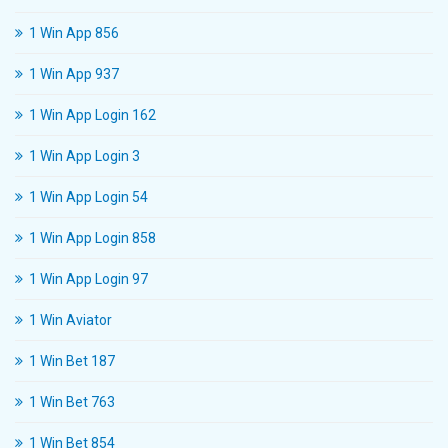
1 Win App 856
1 Win App 937
1 Win App Login 162
1 Win App Login 3
1 Win App Login 54
1 Win App Login 858
1 Win App Login 97
1 Win Aviator
1 Win Bet 187
1 Win Bet 763
1 Win Bet 854