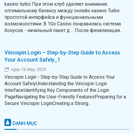
kasino-turbo При этом клуб уделяет внимание
оптимальному балансу между онлайн казино Turbo
простотой интерфейса и функциональными
возможностями. В 1Go Casino понравилась система
бонусов - начальный пакет д ... После финализации...
Vincispin Login – Step-by-Step Guide to Access
Your Account Safely_1
ngày 16 May, 2025
Vincispin Login - Step-by-Step Guide to Access Your
Account SafelyUnderstanding the Vincispin Login
InterfaceIdentifying Key Components of the Login
PageNavigating the User-Friendly FeaturesPreparing for a
Secure Vincispin LoginCreating a Strong...
DANH MỤC