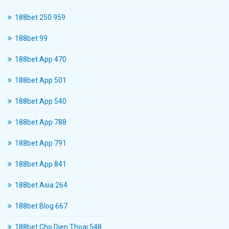
188bet 250 959
188bet 99
188bet App 470
188bet App 501
188bet App 540
188bet App 788
188bet App 791
188bet App 841
188bet Asia 264
188bet Blog 667
188bet Cho Dien Thoai 548